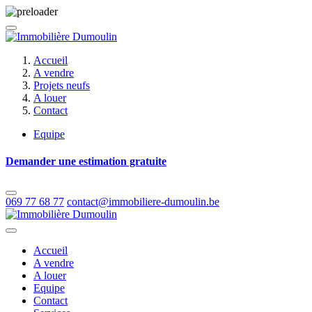
Accueil
A vendre
Projets neufs
A louer
Contact
Equipe
Demander une estimation gratuite
069 77 68 77
contact@immobiliere-dumoulin.be
Accueil
A vendre
A louer
Equipe
Contact