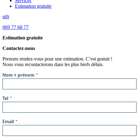
Services
Estimation gratuite
nl
fr
069 77 68 77
Estimation gratuite
Contactez-nous
Prenons rendez-vous pour une estimation. C’est gratuit !
Nous vous recontacterons dans les plus brefs délais.
FR
Nom + prénom
*
-
Estimation
gratuite
Tel
*
compact
Email
*