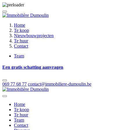
Home
Te koop
Nieuwbouwprojecten
Te huur
Contact
Team
Een gratis schatting aanvragen
069 77 68 77
contact@immobiliere-dumoulin.be
Home
Te koop
Te huur
Team
Contact