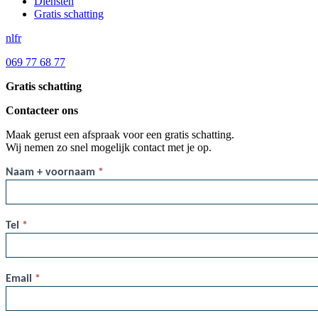
Diensten
Gratis schatting
nl
fr
069 77 68 77
Gratis schatting
Contacteer ons
Maak gerust een afspraak voor een gratis schatting.
Wij nemen zo snel mogelijk contact met je op.
NL
Naam + voornaam
*
-
Estimation
gratuite
Tel
*
compact
Email
*