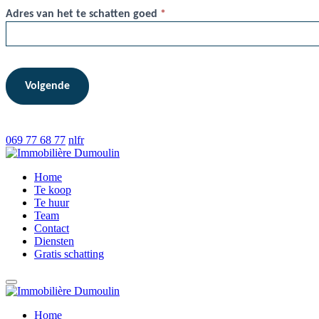
Adres van het te schatten goed
*
Volgende
069 77 68 77
nl
fr
Home
Te koop
Te huur
Team
Contact
Diensten
Gratis schatting
Home